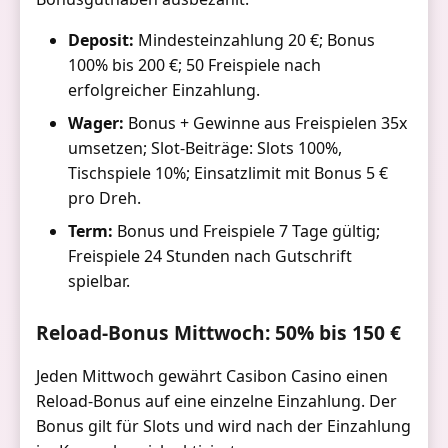
Deposit:
Mindesteinzahlung 20 €; Bonus
100% bis 200 €; 50 Freispiele nach
erfolgreicher Einzahlung.
Wager:
Bonus + Gewinne aus Freispielen 35x
umsetzen; Slot-Beiträge: Slots 100%,
Tischspiele 10%; Einsatzlimit mit Bonus 5 €
pro Dreh.
Term:
Bonus und Freispiele 7 Tage gültig;
Freispiele 24 Stunden nach Gutschrift
spielbar.
Reload-Bonus Mittwoch: 50% bis 150 €
Jeden Mittwoch gewährt Casibon Casino einen
Reload-Bonus auf eine einzelne Einzahlung. Der
Bonus gilt für Slots und wird nach der Einzahlung