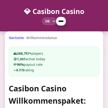
💎 Casibon Casino
Startseite
Willkommensbonus
👥
268,757+
players
🟢
1,341
active today
💸
96%
payout rate
⭐
4.7/5
rating
Casibon Casino
Willkommenspaket: