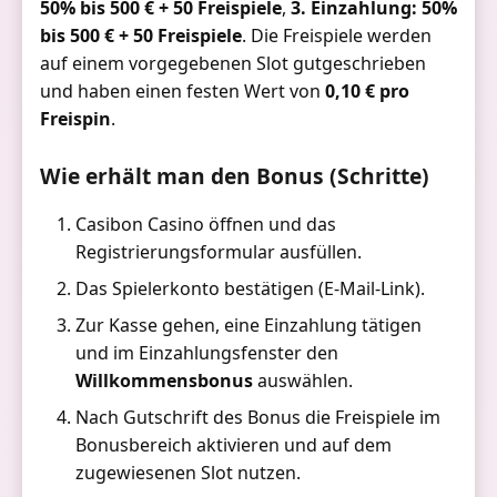
50% bis 500 € + 50 Freispiele
,
3. Einzahlung: 50%
bis 500 € + 50 Freispiele
. Die Freispiele werden
auf einem vorgegebenen Slot gutgeschrieben
und haben einen festen Wert von
0,10 € pro
Freispin
.
Wie erhält man den Bonus (Schritte)
Casibon Casino öffnen und das
Registrierungsformular ausfüllen.
Das Spielerkonto bestätigen (E-Mail-Link).
Zur Kasse gehen, eine Einzahlung tätigen
und im Einzahlungsfenster den
Willkommensbonus
auswählen.
Nach Gutschrift des Bonus die Freispiele im
Bonusbereich aktivieren und auf dem
zugewiesenen Slot nutzen.