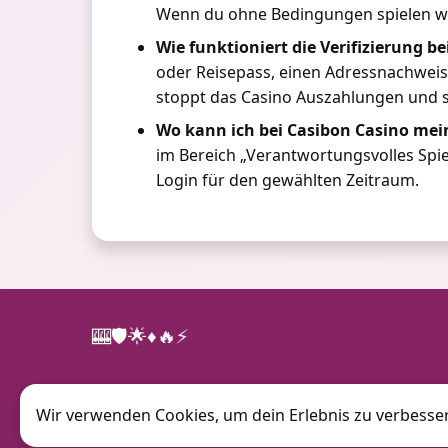
Wenn du ohne Bedingungen spielen wil
Wie funktioniert die Verifizierung 
oder Reisepass, einen Adressnachweis 
stoppt das Casino Auszahlungen und se
Wo kann ich bei Casibon Casino mein
im Bereich „Verantwortungsvolles Spie
Login für den gewählten Zeitraum.
🎰
🛡️
🌟
♦️
🔥
⚡
Wir verwenden Cookies, um dein Erlebnis zu verbesse