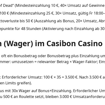
of Dead“ (Mindest­einzahlung 10 €, 40× Umsatz auf Gewinne a
0 € (Mindest­einzahlung 25 €, 30× Umsatz, gültig Fr 18:00–
overluste bis 50 € (Auszahlung als Bonus, 20× Umsatz, A
punkte für 48 Stunden (Aktivierung nach Einzahlung ab 30 €
(Wager) im Casibon Casino
 oft ein Bonusbetrag oder Bonusbetrag plus Einzahlung u
immer: umzusetzen = relevanter Betrag × Wager-Faktor; Ein
Erforderlicher Umsatz: 100 € × 35 = 3.500 €. Nach 3.500 € a
n Limits greifen).
us mit 30x Wager auf Bonus+Einzahlung. Erforderlicher Umsa
u 500 € an Roulette setzt, bleiben 3.000 € Umsatzanforderu