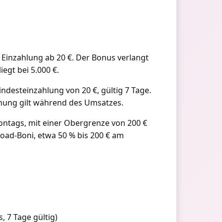
 Einzahlung ab 20 €. Der Bonus verlangt
egt bei 5.000 €.
ndesteinzahlung von 20 €, gültig 7 Tage.
rehung gilt während des Umsatzes.
ontags, mit einer Obergrenze von 200 €
oad-Boni, etwa 50 % bis 200 € am
 7 Tage gültig)