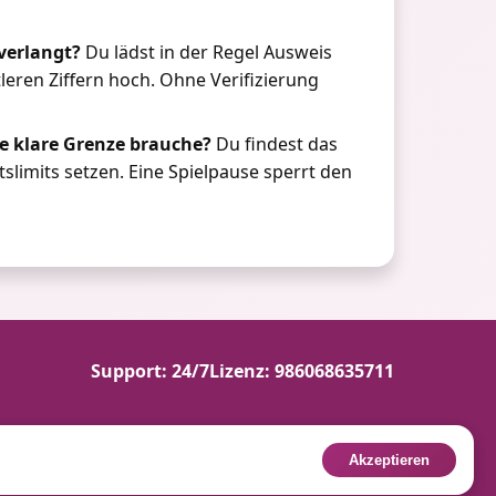
verlangt?
Du lädst in der Regel Ausweis
leren Ziffern hoch. Ohne Verifizierung
ne klare Grenze brauche?
Du findest das
limits setzen. Eine Spielpause sperrt den
Support: 24/7
Lizenz: 986068635711
Akzeptieren