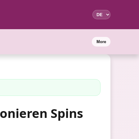
More
ionieren Spins