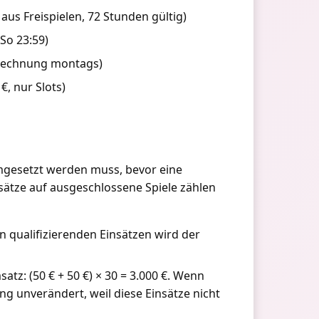
us Freispielen, 72 Stunden gültig)
So 23:59)
brechnung montags)
, nur Slots)
mgesetzt werden muss, bevor eine
sätze auf ausgeschlossene Spiele zählen
n qualifizierenden Einsätzen wird der
tz: (50 € + 50 €) × 30 = 3.000 €. Wenn
ng unverändert, weil diese Einsätze nicht