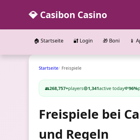
💎 Casibon Casino
🏠 Startseite
🔐 Login
🎁 Boni
📱 
Startseite
Freispiele
👥
268,757+
players
🟢
1,341
active today
💸
96%
Freispiele bei C
und Regeln