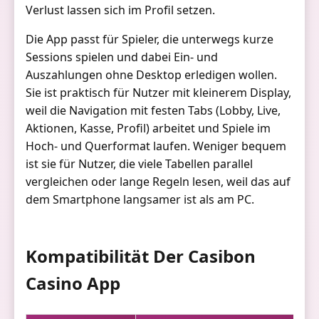
Verlust lassen sich im Profil setzen.
Die App passt für Spieler, die unterwegs kurze
Sessions spielen und dabei Ein- und
Auszahlungen ohne Desktop erledigen wollen.
Sie ist praktisch für Nutzer mit kleinerem Display,
weil die Navigation mit festen Tabs (Lobby, Live,
Aktionen, Kasse, Profil) arbeitet und Spiele im
Hoch- und Querformat laufen. Weniger bequem
ist sie für Nutzer, die viele Tabellen parallel
vergleichen oder lange Regeln lesen, weil das auf
dem Smartphone langsamer ist als am PC.
Kompatibilität Der Casibon
Casino App