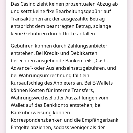
Das Casino zieht keinen prozentualen Abzug ab
und setzt keine fixe Bearbeitungsgebühr auf
Transaktionen an; der ausgezahlte Betrag
entspricht dem beantragten Betrag, solange
keine Gebühren durch Dritte anfallen.
Gebühren können durch Zahlungsanbieter
entstehen. Bei Kredit- und Debitkarten
berechnen ausgebende Banken teils „Cash-
Advance“- oder Auslandseinsatzgebühren, und
bei Währungsumrechnung fällt ein
Kursaufschlag des Anbieters an. Bei E‑Wallets
können Kosten für interne Transfers,
Währungswechsel oder Auszahlungen vom
Wallet auf das Bankkonto entstehen; bei
Banküberweisung können
Korrespondenzbanken und die Empfängerbank
Entgelte abziehen, sodass weniger als der