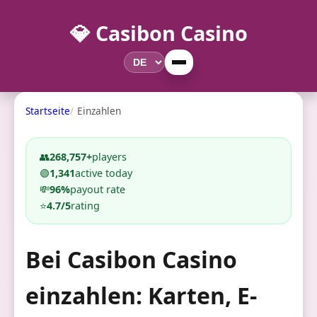
💎 Casibon Casino
Startseite
Einzahlen
👥
268,757+
players
🟢
1,341
active today
💸
96%
payout rate
⭐
4.7/5
rating
Bei Casibon Casino
einzahlen: Karten, E-