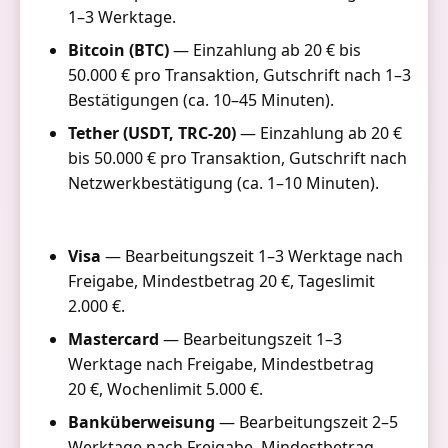
1–3 Werktage.
Bitcoin (BTC)
— Einzahlung ab 20 € bis
50.000 € pro Transaktion, Gutschrift nach 1–3
Bestätigungen (ca. 10–45 Minuten).
Tether (USDT, TRC-20)
— Einzahlung ab 20 €
bis 50.000 € pro Transaktion, Gutschrift nach
Netzwerkbestätigung (ca. 1–10 Minuten).
Visa
— Bearbeitungszeit 1–3 Werktage nach
Freigabe, Mindestbetrag 20 €, Tageslimit
2.000 €.
Mastercard
— Bearbeitungszeit 1–3
Werktage nach Freigabe, Mindestbetrag
20 €, Wochenlimit 5.000 €.
Banküberweisung
— Bearbeitungszeit 2–5
Werktage nach Freigabe, Mindestbetrag