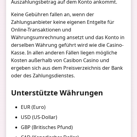
Auszahlungsbetrag auf dem Konto ankommt.
Keine Gebühren fallen an, wenn der
Zahlungsanbieter keine eigenen Entgelte für
Online-Transaktionen und
Währungsumrechnung ansetzt und das Konto in
derselben Währung geführt wird wie die Casino-
Kasse. In allen anderen Fällen liegen mögliche
Kosten außerhalb von Casibon Casino und
ergeben sich aus dem Preisverzeichnis der Bank
oder des Zahlungsdienstes.
Unterstützte Währungen
EUR (Euro)
USD (US-Dollar)
GBP (Britisches Pfund)