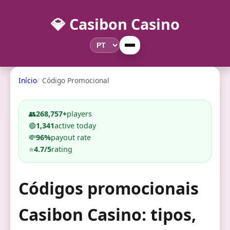
💎 Casibon Casino
Início
Código Promocional
👥
268,757+
players
🟢
1,341
active today
💸
96%
payout rate
⭐
4.7/5
rating
Códigos promocionais
Casibon Casino: tipos,