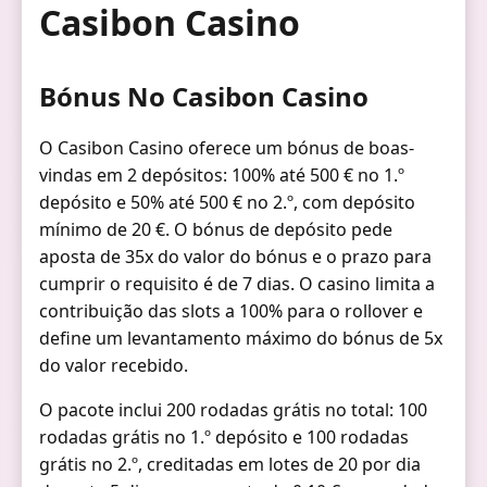
Casibon Casino
Bónus No Casibon Casino
O Casibon Casino oferece um bónus de boas-
vindas em 2 depósitos: 100% até 500 € no 1.º
depósito e 50% até 500 € no 2.º, com depósito
mínimo de 20 €. O bónus de depósito pede
aposta de 35x do valor do bónus e o prazo para
cumprir o requisito é de 7 dias. O casino limita a
contribuição das slots a 100% para o rollover e
define um levantamento máximo do bónus de 5x
do valor recebido.
O pacote inclui 200 rodadas grátis no total: 100
rodadas grátis no 1.º depósito e 100 rodadas
grátis no 2.º, creditadas em lotes de 20 por dia