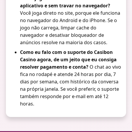
aplicativo e sem travar no navegador?
Você joga direto no site, porque ele funciona
no navegador do Android e do iPhone. Se o
jogo não carrega, limpar cache do
navegador e desativar bloqueador de
anúncios resolve na maioria dos casos.
Como eu falo com o suporte do Casibon
Casino agora, de um jeito que eu consiga
resolver pagamento e conta?
O chat ao vivo
fica no rodapé e atende 24 horas por dia, 7
dias por semana, com histórico da conversa
na própria janela. Se você preferir, o suporte
também responde por e-mail em até 12
horas.