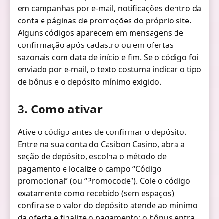
em campanhas por e-mail, notificações dentro da
conta e páginas de promoções do próprio site.
Alguns códigos aparecem em mensagens de
confirmação após cadastro ou em ofertas
sazonais com data de início e fim. Se o código foi
enviado por e-mail, o texto costuma indicar o tipo
de bônus e o depósito mínimo exigido.
3. Como ativar
Ative o código antes de confirmar o depósito.
Entre na sua conta do Casibon Casino, abra a
seção de depósito, escolha o método de
pagamento e localize o campo “Código
promocional” (ou “Promocode”). Cole o código
exatamente como recebido (sem espaços),
confira se o valor do depósito atende ao mínimo
da oferta e finalize o pagamento; o bônus entra