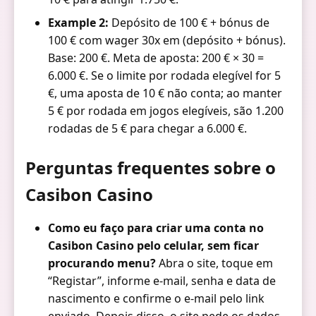
Example 2:
Depósito de 100 € + bónus de
100 € com wager 30x em (depósito + bónus).
Base: 200 €. Meta de aposta: 200 € × 30 =
6.000 €. Se o limite por rodada elegível for 5
€, uma aposta de 10 € não conta; ao manter
5 € por rodada em jogos elegíveis, são 1.200
rodadas de 5 € para chegar a 6.000 €.
Perguntas frequentes sobre o
Casibon Casino
Como eu faço para criar uma conta no
Casibon Casino pelo celular, sem ficar
procurando menu?
Abra o site, toque em
“Registar”, informe e-mail, senha e data de
nascimento e confirme o e-mail pelo link
enviado. Depois disso, o site pede os dados