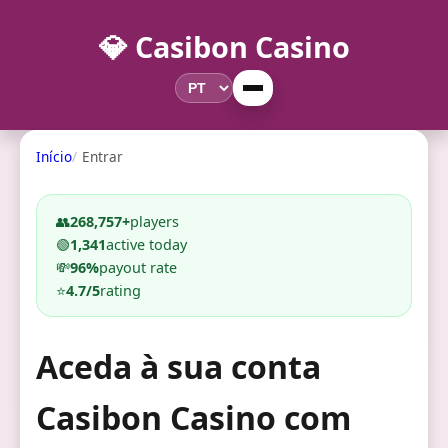
💎 Casibon Casino
Início
Entrar
👥
268,757+
players
🟢
1,341
active today
💸
96%
payout rate
⭐
4.7/5
rating
Aceda à sua conta
Casibon Casino com