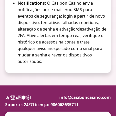
Notifications:
O Casibon Casino envia
notificações por e-mail e/ou SMS para
eventos de segurança: login a partir de novo
dispositivo, tentativas falhadas repetidas,
alteração de senha e ativação/desativação de
2FA. Ative alertas em tempo real, verifique o
histórico de acessos na conta e trate
qualquer aviso inesperado como sinal para
mudar a senha e rever os dispositivos
autorizados.
🔥
🏆
♠️
🃏
🛡️
🎲
info@casiboncasino.com
Suporte: 24/7
Licença: 986068635711
Jogue com responsabilidade. 18+