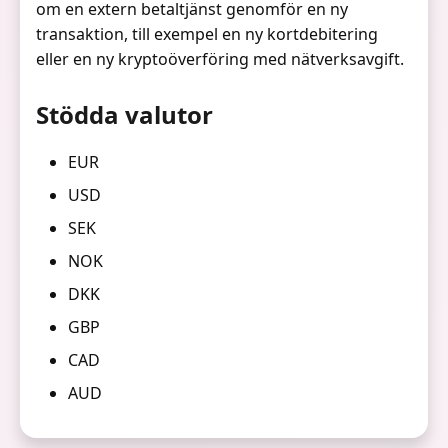
om en extern betaltjänst genomför en ny
transaktion, till exempel en ny kortdebitering
eller en ny kryptoöverföring med nätverksavgift.
Stödda valutor
EUR
USD
SEK
NOK
DKK
GBP
CAD
AUD