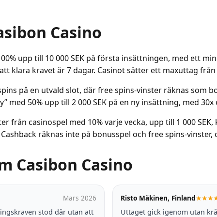
asibon Casino
0% upp till 10 000 SEK på första insättningen, med ett m
tt klara kravet är 7 dagar. Casinot sätter ett maxuttag frå
spins på en utvald slot, där free spins-vinster räknas som
med 50% upp till 2 000 SEK på en ny insättning, med 30x o
er från casinospel med 10% varje vecka, upp till 1 000 SEK
Cashback räknas inte på bonusspel och free spins-vinster, o
om Casibon Casino
Mars 2026
Risto Mäkinen, Finland
★★★
ingskraven stod där utan att
Uttaget gick igenom utan krån