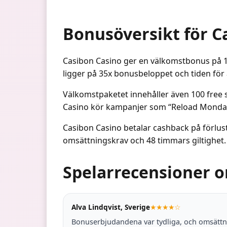
Bonusöversikt för C
Casibon Casino ger en välkomstbonus på 10
ligger på 35x bonusbeloppet och tiden för a
Välkomstpaketet innehåller även 100 free 
Casino kör kampanjer som “Reload Monday” 
Casibon Casino betalar cashback på förlust
omsättningskrav och 48 timmars giltighet. 
Spelarrecensioner 
Alva Lindqvist, Sverige
★★★★☆
Bonuserbjudandena var tydliga, och omsättn