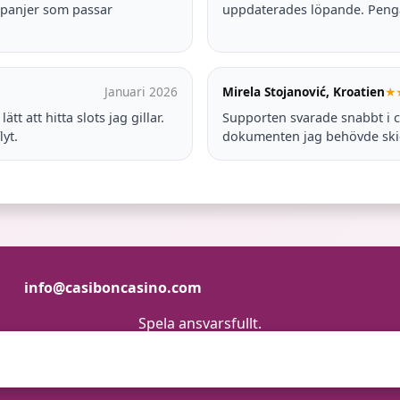
mpanjer som passar
uppdaterades löpande. Peng
Januari 2026
Mirela Stojanović, Kroatien
★
tt att hitta slots jag gillar.
Supporten svarade snabbt i c
lyt.
dokumenten jag behövde skic
info@casiboncasino.com
Spela ansvarsfullt.
© 2017 -
2026
Casibon Casino.