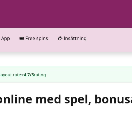
 App
🎟️ Free spins
💳 Insättning
payout rate
⭐
4.7/5
rating
online med spel, bonus