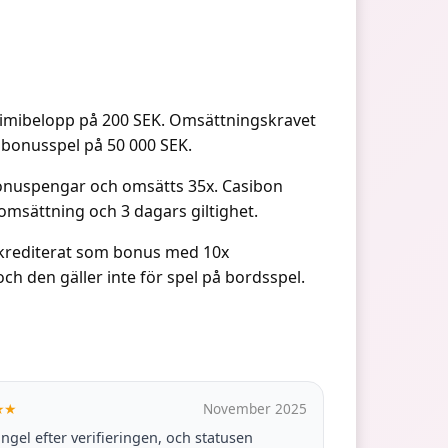
inimibelopp på 200 SEK. Omsättningskravet
n bonusspel på 50 000 SEK.
 bonuspengar och omsätts 35x. Casibon
msättning och 3 dagars giltighet.
, krediterat som bonus med 10x
ch den gäller inte för spel på bordsspel.
★★
November 2025
gel efter verifieringen, och statusen