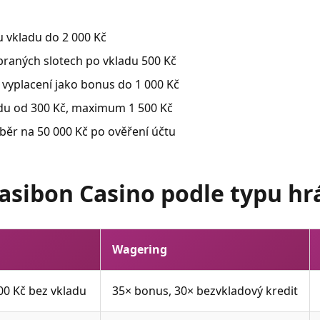
vkladu do 2 000 Kč
raných slotech po vkladu 500 Kč
 vyplacení jako bonus do 1 000 Kč
du od 300 Kč, maximum 1 500 Kč
běr na 50 000 Kč po ověření účtu
asibon Casino podle typu hr
Wagering
00 Kč bez vkladu
35× bonus, 30× bezvkladový kredit