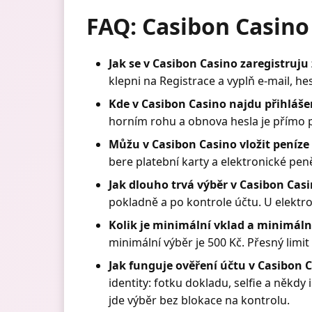
FAQ: Casibon Casino
Jak se v Casibon Casino zaregistruju 
klepni na Registrace a vyplň e‑mail, h
Kde v Casibon Casino najdu přihláše
horním rohu a obnova hesla je přímo p
Můžu v Casibon Casino vložit peníze 
bere platební karty a elektronické pen
Jak dlouho trvá výběr v Casibon Casi
pokladně a po kontrole účtu. U elektr
Kolik je minimální vklad a minimáln
minimální výběr je 500 Kč. Přesný limi
Jak funguje ověření účtu v Casibon 
identity: fotku dokladu, selfie a někdy
jde výběr bez blokace na kontrolu.