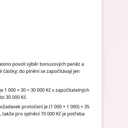
 kasino povolí výběr bonusových peněz a
ástky; do plnění se započítávají jen
 1 000 × 30 = 30 000 Kč v započitatelných
do 30 000 Kč.
žadavek protočení je (1 000 + 1 000) × 35
, takže pro splnění 70 000 Kč je potřeba