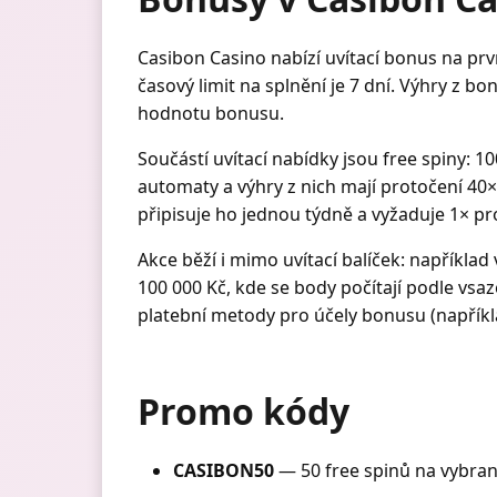
Casibon Casino nabízí uvítací bonus na prv
časový limit na splnění je 7 dní. Výhry z 
hodnotu bonusu.
Součástí uvítací nabídky jsou free spiny: 1
automaty a výhry z nich mají protočení 40×
připisuje ho jednou týdně a vyžaduje 1× pr
Akce běží i mimo uvítací balíček: napříkla
100 000 Kč, kde se body počítají podle vsa
platební metody pro účely bonusu (napříkl
Promo kódy
CASIBON50
— 50 free spinů na vybra