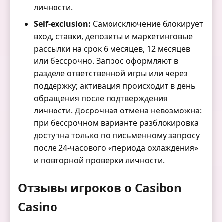
личности.
Self-exclusion:
Самоисключение блокирует
вход, ставки, депозиты и маркетинговые
рассылки на срок 6 месяцев, 12 месяцев
или бессрочно. Запрос оформляют в
разделе ответственной игры или через
поддержку; активация происходит в день
обращения после подтверждения
личности. Досрочная отмена невозможна:
при бессрочном варианте разблокировка
доступна только по письменному запросу
после 24-часового «периода охлаждения»
и повторной проверки личности.
Отзывы игроков о Casibon
Casino