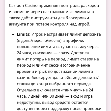
Casibon Casino применяет контроль расходов
и времени через настраиваемые лимиты, а
также даёт инструменты для блокировки
аккаунта при потере контроля над игрой.
Limits:
Игрок настраивает лимит депозита
(в день/неделю/месяц) в профиле;
повышение лимита вступает в силу через
24 часа, снижение — сразу. Доступен
лимит потерь на период, лимит ставок на
период и лимит сессии (ограничение
времени игры); по достижении лимита
казино блокирует дальнейшие депозиты/
ставки до конца выбранного периода.
Отдельно включается «тайм-аут» на 24
часа, 7 дней или 30 дней — вход и игра
недоступны, вывод средств остаётся
доступен через поддержку после проверки