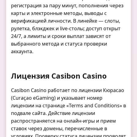
регистрация за пару минут, пополнения через
карты и электронные методы, выводы с
верификацией личности. В линейке — слоты,
рулетка, блэкджек и live-столы; доступ открыт
24/7, а лимиты и сроки выплат зависят от
выбранного метода и статуса проверки
аккаунта.
Лицензия Casibon Casino
Casibon Casino работает по лицензии Кюрасао
(Curaçao eGaming) и указывает номер
лицензии на странице «Terms and Conditions» в
подвале сайта. Действие лицензии
распространяется на онлайн-игры и прием
ставок через домены, перечисленные в
условиях. Проверку статуса лицензии проводят